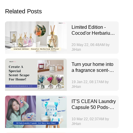
Related Posts
Limited Edition -
Cocod'or Herbarium
Diffuser
20 May 22, 06:48AM by
JiHan
Turn your home into
a fragrance scent-
scape!
19 Jan 22, 08:17AM by
JiHan
IT'S CLEAN Laundry
Capsule 50 Pods-
Get More, Save
More!
10 Mar 22, 02:37AM by
JiHan