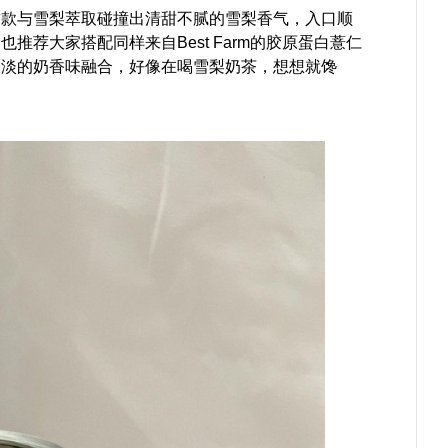
这款与雪梨萃取碰撞出清甜不腻的雪梨香气，入口顺
荐大家搭配同样来自Best Farm的胶原蛋白薏仁
淡淡的奶香味融合，好像在喝雪梨奶茶，想想就馋