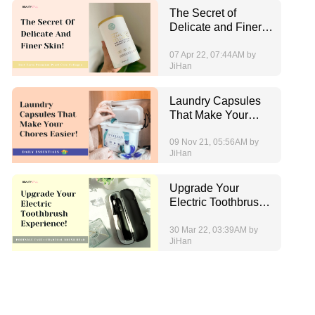
The Secret of
Delicate and Finer
Skin!
07 Apr 22, 07:44AM by
JiHan
Laundry Capsules
That Make Your
Chores Easier!
09 Nov 21, 05:56AM by
JiHan
Upgrade Your
Electric Toothbrush
Experience!
30 Mar 22, 03:39AM by
JiHan