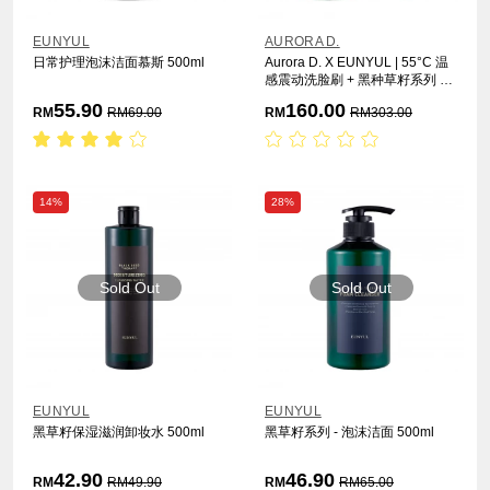
EUNYUL
AURORA D.
日常护理泡沫洁面慕斯 500ml
Aurora D. X EUNYUL | 55°C 温
感震动洗脸刷 + 黑种草籽系列 泡
沫洁面 500ml
55.90
160.00
RM
RM
69.00
RM
RM
303.00
14%
28%
Sold Out
Sold Out
EUNYUL
EUNYUL
黑草籽保湿滋润卸妆水 500ml
黑草籽系列 - 泡沫洁面 500ml
42.90
46.90
RM
RM
49.90
RM
RM
65.00