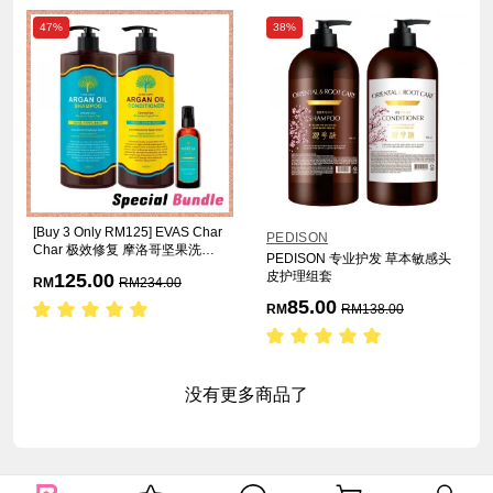
47%
38%
[Buy 3 Only RM125] EVAS Char
PEDISON
Char 极效修复 摩洛哥坚果洗发
PEDISON 专业护发 草本敏感头
护发组
皮护理组套
125.00
RM
RM
234.00
85.00
RM
RM
138.00
没有更多商品了