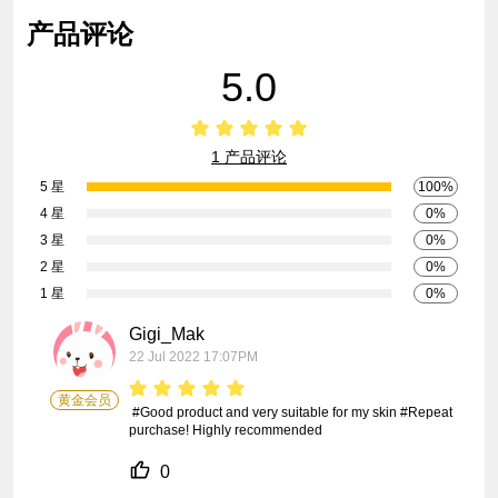
产品评论
5.0
1 产品评论
5 星
100%
4 星
0%
3 星
0%
2 星
0%
1 星
0%
Gigi_Mak
22 Jul 2022 17:07PM
黄金会员
 #Good product and very suitable for my skin #Repeat 
purchase! Highly recommended
0