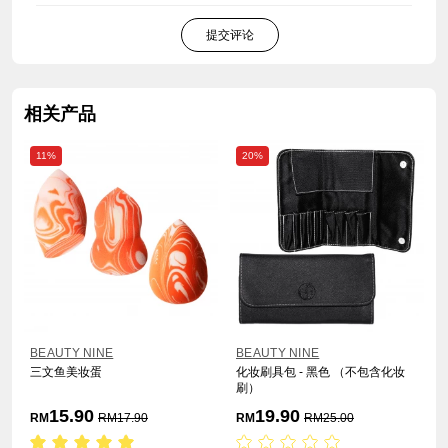
提交评论
相关产品
11%
20%
BEAUTY NINE
BEAUTY NINE
三文鱼美妆蛋
化妆刷具包 - 黑色 （不包含化妆
刷）
15.90
19.90
RM
RM
17.90
RM
RM
25.00