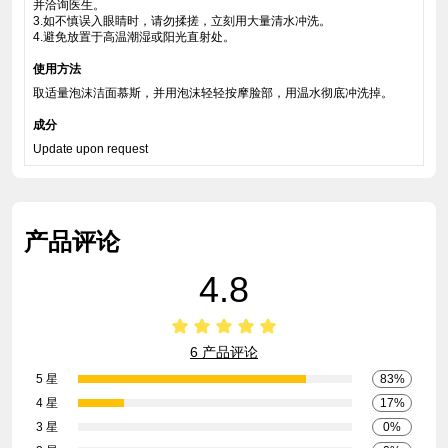
并洽询医生。
3.如不慎误入眼睛时，请勿揉搓，立刻用大量清水冲洗。
4.避免放置于高温潮湿或阳光直射处。
使用方法
取适量泡沫洁面慕斯，并用泡沫轻轻按摩脸部，用温水彻底冲洗掉。
成分
Update upon request
产品评论
4.8
6 产品评论
5 星
83%
4 星
17%
3 星
0%