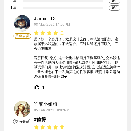
2 星
0%
1 星
0%
Jiamin_13
08 May 2022 14:05PM
黄金会员
用了快一个多月了，效果没什么好，本人油性肌肤。这
款属于温和型的，不大适合。不过味道还是可以的，不
会说重味道

客服回复: 您好, 这一款泡沫洁面是保湿基础的, 会比较适
合干性肌肤的人士使用噢~妞儿您是油性肌肤的话, 可以
试试我们另一款比较控油的泡沫洁面, 会比较适合您哟^^ 
非常欢迎您在下一次购买之前联系客服, 我们非常乐意为
您做推荐噢~谢谢您❤️
1
谁家小姐姐
05 Feb 2022 18:02PM
#值得
钻石会员