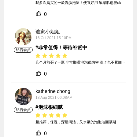
我多次购买的一款洗脸泡沫！便宜好用 敏感肌也很ok
0
谁家小姐姐
16 Oct 2021 15:10PM
#非常值得！等待补货中
钻石会员
几个月前买了一瓶 非常顺滑泡泡很绵密 洗了也不紧绷 ~
0
katherine chong
18 Aug 2021 06:08AM
#泡沫很细腻
钻石会员
超推荐，保湿，深层清洁，又水嫩的泡泡洁面慕斯
0