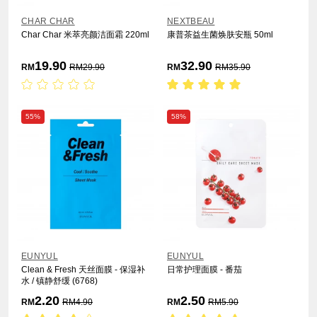
CHAR CHAR
NEXTBEAU
Char Char 米萃亮颜洁面霜 220ml
康普茶益生菌焕肤安瓶 50ml
19.90
32.90
RM
RM
29.90
RM
RM
35.90
55%
58%
EUNYUL
EUNYUL
Clean & Fresh 天丝面膜 - 保湿补
日常护理面膜 - 番茄
水 / 镇静舒缓 (6768)
2.20
2.50
RM
RM
4.90
RM
RM
5.90