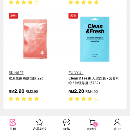
26%
55%
SKIN627
EUNYUL
胶原蛋白胜肽面膜 22g
Clean & Fresh 天丝面膜 - 营养补
给 / 加强修复 (6782)
2.90
2.20
RM
RM
3.90
RM
RM
4.90
0
首页
产品评论
联络
购物车
账户