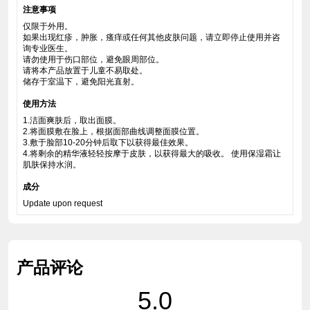
注意事项
仅限于外用。
如果出现红疹，肿胀，瘙痒或任何其他皮肤问题，请立即停止使用并咨
询专业医生。
请勿使用于伤口部位，避免眼周部位。
请将本产品放置于儿童不易取处。
储存于室温下，避免阳光直射。
使用方法
1.洁面爽肤后，取出面膜。
2.将面膜敷在脸上，根据面部曲线调整面膜位置。
3.敷于脸部10-20分钟后取下以获得最佳效果。
4.将剩余的精华液轻轻按摩于皮肤，以获得最大的吸收。 使用保湿霜让
肌肤保持水润。
成分
Update upon request
产品评论
5.0