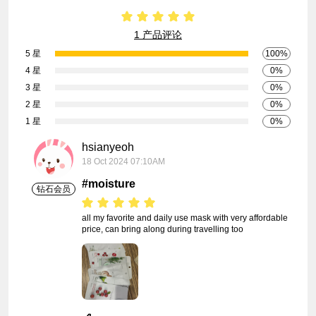
1 产品评论
5 星
100%
4 星
0%
3 星
0%
2 星
0%
1 星
0%
hsianyeoh
18 Oct 2024 07:10AM
#moisture
钻石会员
all my favorite and daily use mask with very affordable 
price, can bring along during travelling too