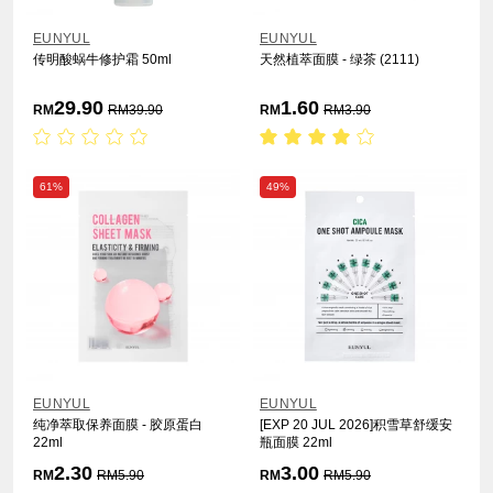
EUNYUL
EUNYUL
传明酸蜗牛修护霜 50ml
天然植萃面膜 - 绿茶 (2111)
29.90
1.60
RM
RM
39.90
RM
RM
3.90
61%
49%
EUNYUL
EUNYUL
纯净萃取保养面膜 - 胶原蛋白
[EXP 20 JUL 2026]积雪草舒缓安
22ml
瓶面膜 22ml
2.30
3.00
RM
RM
5.90
RM
RM
5.90