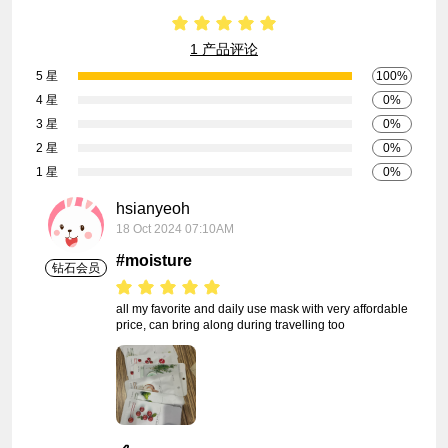
1 产品评论
5 星
100%
4 星
0%
3 星
0%
2 星
0%
1 星
0%
hsianyeoh
18 Oct 2024 07:10AM
#moisture
钻石会员
all my favorite and daily use mask with very affordable 
price, can bring along during travelling too