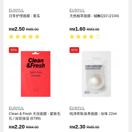
EUNYUL
EUNYUL
日常护理面膜 - 黄瓜
天然植萃面膜 - 辅酶Q10 (2104)
2.50
1.60
RM
RM
5.90
RM
RM
3.90
55%
61%
EUNYUL
EUNYUL
Clean & Fresh 天丝面膜 - 紧致毛
纯净萃取保养面膜 - 珍珠 22ml
孔 / 深层保湿 (6799)
2.20
2.30
RM
RM
4.90
RM
RM
5.90