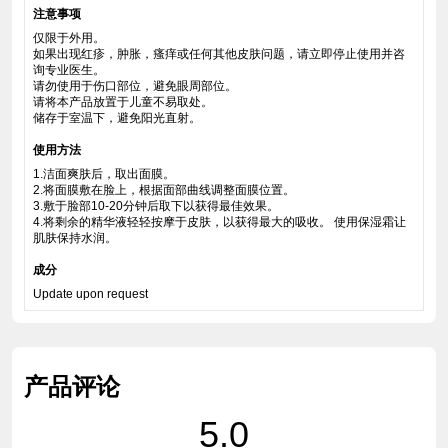
注意事项
仅限于外用。
如果出现红疹，肿胀，瘙痒或任何其他皮肤问题，请立即停止使用并咨
询专业医生。
请勿使用于伤口部位，避免眼周部位。
请将本产品放置于儿童不易取处。
储存于室温下，避免阳光直射。
使用方法
1.洁面爽肤后，取出面膜。
2.将面膜敷在脸上，根据面部曲线调整面膜位置。
3.敷于脸部10-20分钟后取下以获得最佳效果。
4.将剩余的精华液轻轻按摩于皮肤，以获得最大的吸收。 使用保湿霜让
肌肤保持水润。
成分
Update upon request
产品评论
5.0