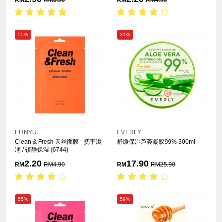
RM
RM
3.90
RM
RM
4.90
55%
31%
EUNYUL
EVERLY
Clean & Fresh 天丝面膜 - 抚平滋
舒缓保湿芦荟凝胶99% 300ml
润 / 镇静保湿 (6744)
2.20
17.90
RM
RM
4.90
RM
RM
25.90
55%
59%