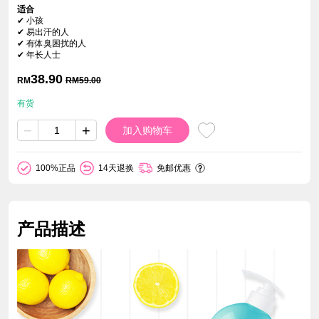
适合
✔ 小孩
✔ 易出汗的人
✔ 有体臭困扰的人
✔ 年长人士
38.90
RM
RM
59.00
有货
−
+
加入购物车
100%正品
14天退换
免邮优惠
产品描述