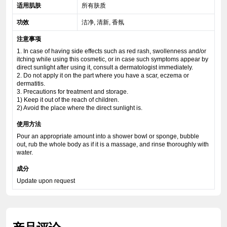
适用肌肤
所有肤质
功效
洁净, 清新, 香氛
注意事项
1. In case of having side effects such as red rash, swollenness and/or
itching while using this cosmetic, or in case such symptoms appear by
direct sunlight after using it, consult a dermatologist immediately.
2. Do not apply it on the part where you have a scar, eczema or
dermatitis.
3. Precautions for treatment and storage.
1) Keep it out of the reach of children.
2) Avoid the place where the direct sunlight is.
使用方法
Pour an appropriate amount into a shower bowl or sponge, bubble
out, rub the whole body as if it is a massage, and rinse thoroughly with
water.
成分
Update upon request