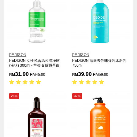
PEDISON
PEDISON
PEDISON 女性私密温和洁净露
PEDISON 清爽去异味芬芳沐浴乳
(液状) 300ml - 芦荟 & 胶原蛋白
750ml
31.90
39.90
RM
RM
45.00
RM
RM
59.00
28%
37%