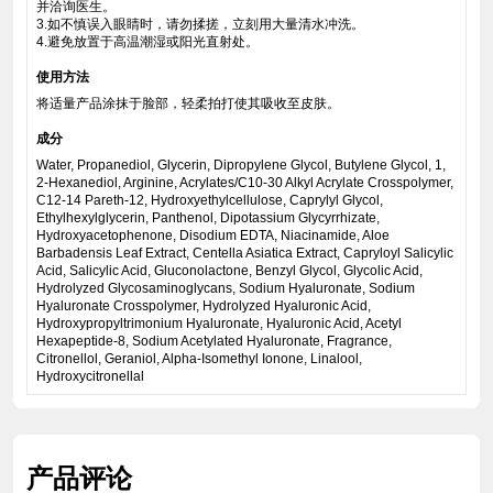
并洽询医生。
3.如不慎误入眼睛时，请勿揉搓，立刻用大量清水冲洗。
4.避免放置于高温潮湿或阳光直射处。
使用方法
将适量产品涂抹于脸部，轻柔拍打使其吸收至皮肤。
成分
Water, Propanediol, Glycerin, Dipropylene Glycol, Butylene Glycol, 1,
2-Hexanediol, Arginine, Acrylates/C10-30 Alkyl Acrylate Crosspolymer,
C12-14 Pareth-12, Hydroxyethylcellulose, Caprylyl Glycol,
Ethylhexylglycerin, Panthenol, Dipotassium Glycyrrhizate,
Hydroxyacetophenone, Disodium EDTA, Niacinamide, Aloe
Barbadensis Leaf Extract, Centella Asiatica Extract, Capryloyl Salicylic
Acid, Salicylic Acid, Gluconolactone, Benzyl Glycol, Glycolic Acid,
Hydrolyzed Glycosaminoglycans, Sodium Hyaluronate, Sodium
Hyaluronate Crosspolymer, Hydrolyzed Hyaluronic Acid,
Hydroxypropyltrimonium Hyaluronate, Hyaluronic Acid, Acetyl
Hexapeptide-8, Sodium Acetylated Hyaluronate, Fragrance,
Citronellol, Geraniol, Alpha-Isomethyl Ionone, Linalool,
Hydroxycitronellal
产品评论