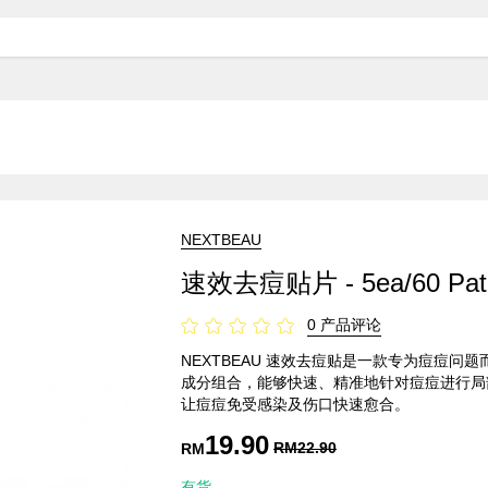
NEXTBEAU
速效去痘贴片 - 5ea/60 Patc
0 产品评论
NEXTBEAU 速效去痘贴是一款专为痘痘问
成分组合，能够快速、精准地针对痘痘进行局
让痘痘免受感染及伤口快速愈合。
19.90
RM
22.90
RM
有货