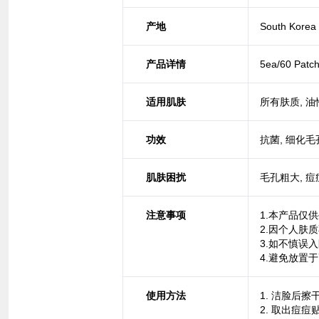
产地
South Korea
产品详情
5ea/60 Patc
适用肌肤
所有肤质, 油
功效
抗菌, 细化毛
肌肤困扰
毛孔粗大, 
注意事项
1.本产品仅
2.因个人肤
3.如不慎误
4.避免放置
使用方法
1. 洁脸后擦
2. 取出痘