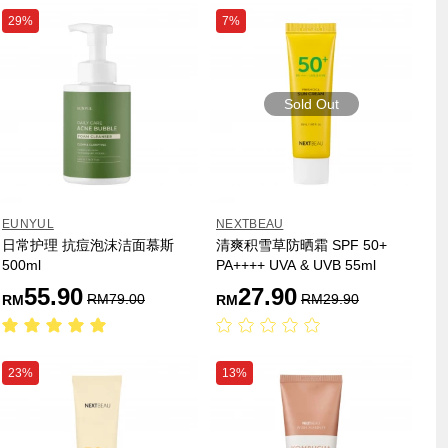
29%
7%
Sold Out
EUNYUL
NEXTBEAU
日常护理 抗痘泡沫洁面慕斯
清爽积雪草防晒霜 SPF 50+
500ml
PA++++ UVA & UVB 55ml
55.90
27.90
RM
79.00
RM
29.90
RM
RM
23%
13%