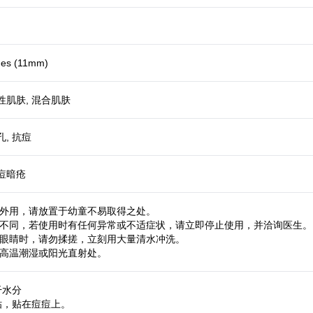
hes (11mm)
性肌肤, 混合肌肤
孔, 抗痘
痘痘暗疮
供外用，请放置于幼童不易取得之处。
质不同，若使用时有任何异常或不适症状，请立即停止使用，并洽询医生。
入眼睛时，请勿揉搓，立刻用大量清水冲洗。
于高温潮湿或阳光直射处。
干水分
痘贴，贴在痘痘上。