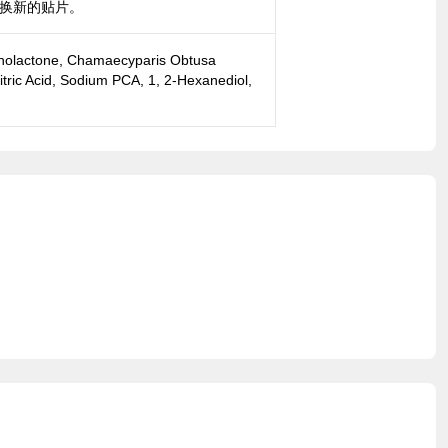
更换新的贴片。
uconolactone, Chamaecyparis Obtusa
Citric Acid, Sodium PCA, 1, 2-Hexanediol,