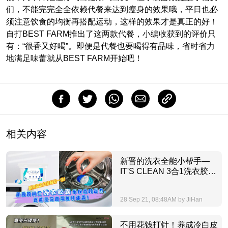
们，不能完完全全依赖代餐来达到瘦身的效果哦，平日也必
须注意饮食的均衡再搭配运动，这样的效果才是真正的好！
自打BEST FARM推出了这两款代餐，小编收获到的评价只
有：“很香又好喝”。即便是代餐也要喝得有品味，省时省力
地满足味蕾就从BEST FARM开始吧！
相关内容
新晋的洗衣全能小帮手—
IT'S CLEAN 3合1洗衣胶
囊，只需轻松一抛就能搞定
洗衣这件事！
28 Sep 21, 08:48AM by JiHan
不用花钱打针！养成冷白皮