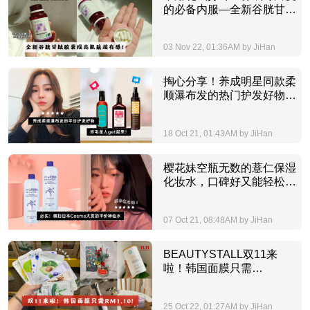
的必备内服—全新谷胱甘肽
胶囊去黄提亮超有感！
03 Nov 22, 01:36AM by JiHan
掏心分享！养成明星同款柔
顺瀑布发的热门护发好物，
干枯毛躁发质通通OUT！
18 Oct 21, 01:43AM by JiHan
樱花妹空瓶无数的薏仁保湿
化妆水，口碑好又能轻松
KO问题肌的全能神仙水！
07 Oct 21, 08:48AM by JiHan
BEAUTYSTALL双11来
啦！韩国面膜只需
RM1.10！
25 Oct 22, 01:27AM by JiHan